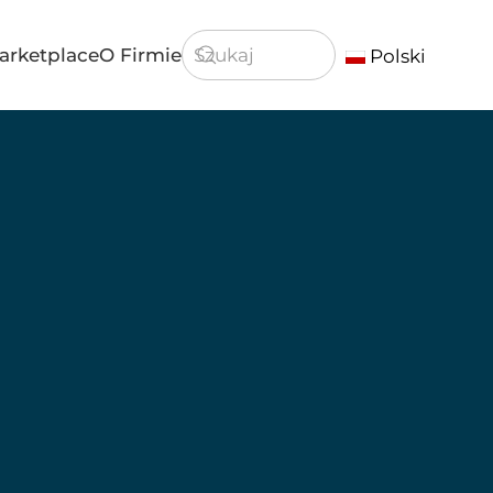
arketplace
O Firmie
Polski
Type 2 or more characters for resu