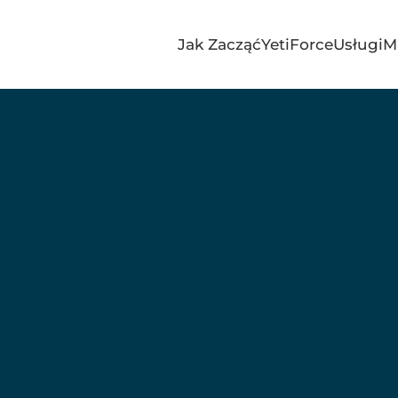
Jak Zacząć
YetiForce
Usługi
M