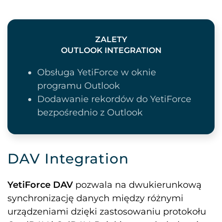
ZALETY
OUTLOOK INTEGRATION
Obsługa YetiForce w oknie
programu Outlook
Dodawanie rekordów do YetiForce
bezpośrednio z Outlook
DAV Integration
YetiForce DAV
pozwala na dwukierunkową
synchronizację danych między różnymi
urządzeniami dzięki zastosowaniu protokołu