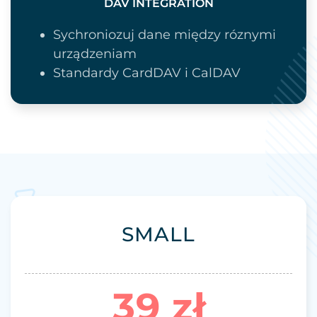
DAV INTEGRATION
Sychroniozuj dane między róznymi
urządzeniam
Standardy CardDAV i CalDAV
SMALL
39 zł